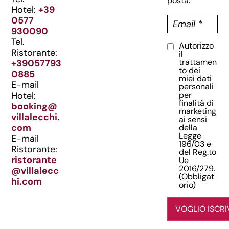
posta.
Hotel:
+39
E
0577
m
930090
a
Tel.
Autorizzo
C
i
Ristorante:
il
o
l
trattamen
+39057793
to dei
n
(
0885
miei dati
O
s
E-mail
personali
b
per
Hotel:
e
finalità di
b
booking@
n
marketing
l
villalecchi.
ai sensi
s
i
com
della
o
Legge
g
E-mail
196/03 e
(
a
Ristorante:
del Reg.to
O
t
ristorante
Ue
2016/279.
o
b
@villalecc
(Obbligat
r
hi.com
b
orio)
i
li
o
g
VOGLIO ISCRI
)
a