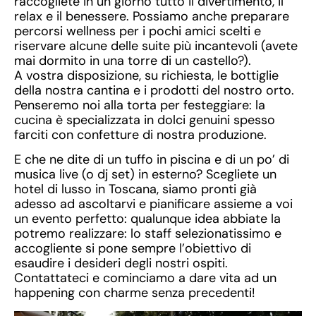
raccogliete in un giorno tutto il divertimento, il
relax e il benessere. Possiamo anche preparare
percorsi wellness per i pochi amici scelti e
riservare alcune delle suite più incantevoli (avete
mai dormito in una torre di un castello?).
A vostra disposizione, su richiesta, le bottiglie
della nostra cantina e i prodotti del nostro orto.
Penseremo noi alla torta per festeggiare: la
cucina è specializzata in dolci genuini spesso
farciti con confetture di nostra produzione.
E che ne dite di un tuffo in piscina e di un po’ di
musica live (o dj set) in esterno? Scegliete un
hotel di lusso in Toscana, siamo pronti già
adesso ad ascoltarvi e pianificare assieme a voi
un evento perfetto: qualunque idea abbiate la
potremo realizzare: lo staff selezionatissimo e
accogliente si pone sempre l’obiettivo di
esaudire i desideri degli nostri ospiti.
Contattateci e cominciamo a dare vita ad un
happening con charme senza precedenti!