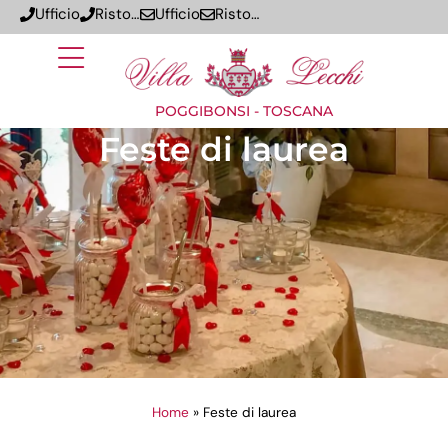
Ufficio
Ristorante
Ufficio
Ristorante
POGGIBONSI - TOSCANA
Feste di laurea
Home
»
Feste di laurea