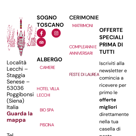
SOGNO
CERIMONIE
TOSCANO
MATRIMONI
OFFERTE
SPECIALI
PRIMA DI
COMPLEANNI E
TUTTI
ANNIVERSARI
ALBERGO
Località
Iscriviti alla
CAMERE
Lecchi –
newsletter e
Staggia
FESTE DI LAUREA
comincia a
Senese –
ricevere per
53036
HOTEL VILLA
primo le
Poggibonsi
LECCHI
offerte
(Siena)
Italia
migliori
BIO SPA
Guarda la
direttamente
mappa
nella tua
PISCINA
casella di
Tel.